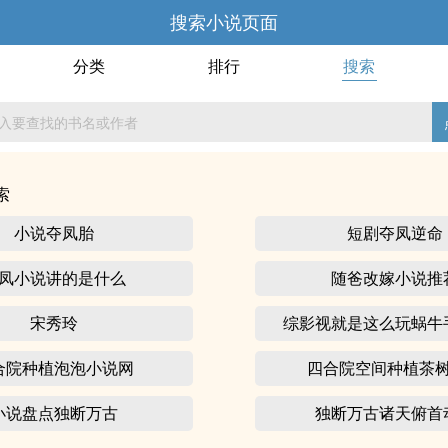
搜索小说页面
分类
排行
搜索
索
小说夺凤胎
短剧夺凤逆命
凤小说讲的是什么
随爸改嫁小说推
宋秀玲
综影视就是这么玩蜗牛
合院种植泡泡小说网
四合院空间种植茶
小说盘点独断万古
独断万古诸天俯首