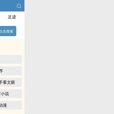
足迹
点击搜索
荐
手看文眼
树小说
动漫