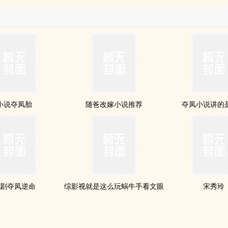
小说夺凤胎
随爸改嫁小说推荐
夺凤小说讲的
剧夺凤逆命
综影视就是这么玩蜗牛手看文眼
宋秀玲