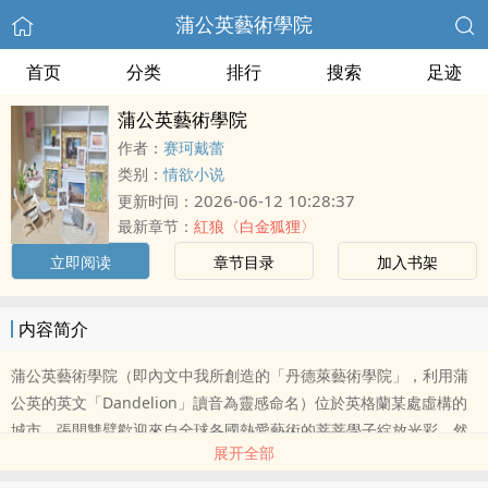
蒲公英藝術學院
首页
分类
排行
搜索
足迹
蒲公英藝術學院
作者：
赛珂戴蕾
类别：
情欲小说
2026-06-12 10:28:37
更新时间：
最新章节：
紅狼〈白金狐狸〉
立即阅读
章节目录
加入书架
内容简介
蒲公英藝術學院（即內文中我所創造的「丹德萊藝術學院」，利用蒲
公英的英文「Dandelion」讀音為靈感命名）位於英格蘭某處虛構的
城市，張開雙臂歡迎來自全球各國熱愛藝術的莘莘學子綻放光彩，然
展开全部
後學有所成之際像蒲公英種子一樣在各地播散，發揚自身的藝術理
念。女主角柳晝月也在那其中。她最喜歡十八世紀英國浪漫主義時期