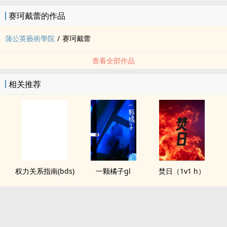
赛珂戴蕾的作品
蒲公英藝術學院
/
赛珂戴蕾
查看全部作品
相关推荐
权力关系指南(bds)
一颗橘子gl
焚日（1v1 h）