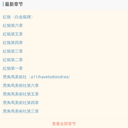
最新章节
的畫家威廉?透納與約翰?康斯塔伯。憑著這股因兩位著名風景畫家而
起的熱忱，也想親自一睹他們曾身處的天空與自然景緻而遠赴英國學
紅狼〈白金狐狸〉
畫，為此展開她自己所未預想、截然不同的旅程：萌芽人生初戀、歷
紅狼第六章
經足以扭轉命運的慘劇。在磨難下她重新站起步步成長、堅強茁壯，
紅狼第五章
順從命運的劇變並正視自己的真感情，利用她的方式紀念難忘的初
戀。＊＊本作中除了國家、少部分地名經過改編，其餘角色姓名、城
紅狼第四章
鎮、事件等皆為虛構，如有雷同純屬巧合＊＊
紅狼第三章
紅狼第二章
紅狼第一章
黑角馬美術社〈a11ihavetodoisdrea〉
黑角馬美術社第六章
黑角馬美術社第五章
黑角馬美術社第四章
黑角馬美術社第三章
查看全部章节